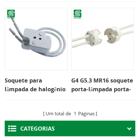
Soquete para
G4 G5.3 MR16 soquete
lâmpada de halogênio
porta-lâmpada porta-
G5.3 MR16 Suporte
lâmpada halogênio
para lâmpada de
holofote
Um total de
1
Páginas
cerâmica de baixa
tensão
CATEGORIAS