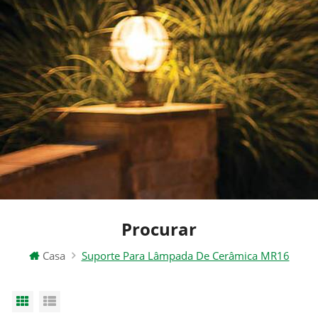
Procurar
Casa
Suporte Para Lâmpada De Cerâmica MR16
Grid View
List View