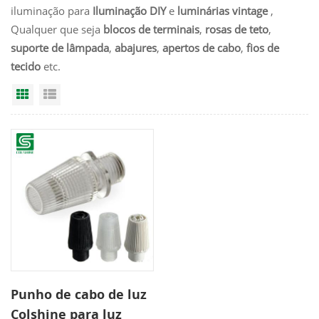
iluminação para
Iluminação DIY
e
luminárias vintage
,
Qualquer que seja
blocos de terminais
,
rosas de teto
,
suporte de lâmpada
,
abajures
,
apertos de cabo
,
fios de
tecido
etc.
Grid View
List View
Punho de cabo de luz
Colshine para luz